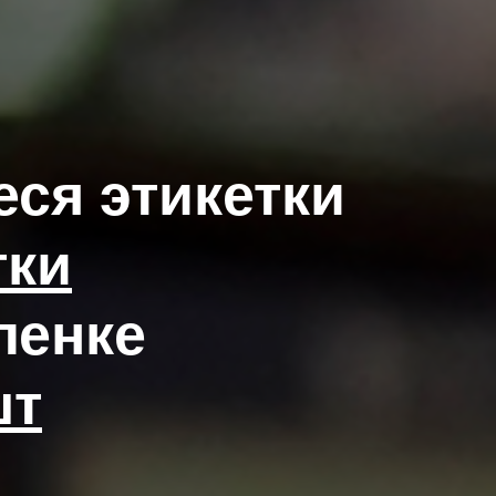
ся этикетки
тки
ленке
шт