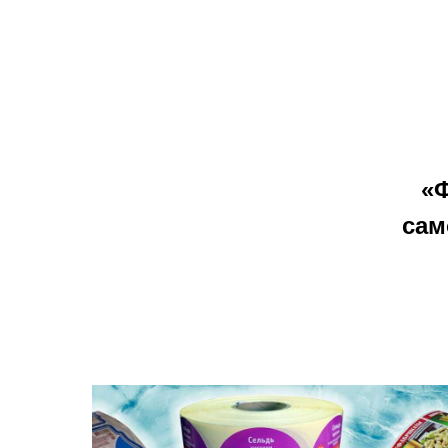
«Ф
сам