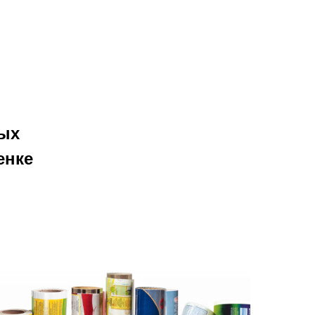
ных
енке